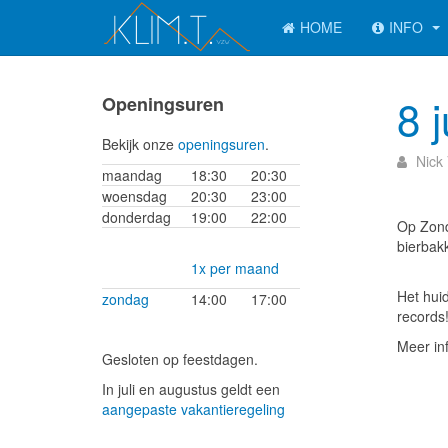
HOME
INFO
8 
Openingsuren
Bekijk onze
openingsuren
.
Nick
maandag
18:30
20:30
woensdag
20:30
23:00
donderdag
19:00
22:00
Op Zond
bierbak
1x per maand
Het huid
zondag
14:00
17:00
records
Meer inf
Gesloten op feestdagen.
In juli en augustus geldt een
aangepaste vakantieregeling