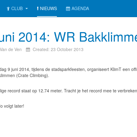
CLUB
NIEUWS
AGENDA
juni 2014: WR Bakklimm
 Van de Ven
Created: 23 October 2013
ag 9 juni 2014, tijdens de stadsparkfeesten, organiseert KlimT een of
klimmen (Crate Climbing).
ige record staat op 12.74 meter. Tracht je het record mee te verbreken
!
o volgt later!